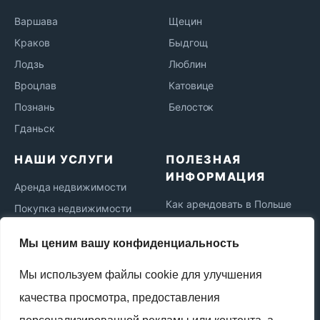
Варшава
Щецин
Краков
Быдгощ
Лодзь
Люблин
Вроцлав
Катовице
Познань
Белосток
Гданьск
НАШИ УСЛУГИ
ПОЛЕЗНАЯ
ИНФОРМАЦИЯ
Аренда недвижимости
Как арендовать в Польше
Покупка недвижимости
Как купить недвижимость
Ипотека в Польше
Мы ценим вашу конфиденциальность
Ипотека для иностранцев
Коммерческая
недвижимость
Как продать недвижимость
Мы используем файлы cookie для улучшения
Юридическое
Жизнь и переезд в Польшу
качества просмотра, предоставления
сопровождение
Новости рынка