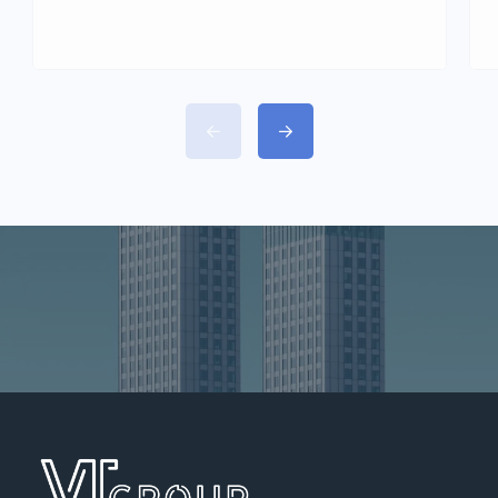
пишут одно и то же: «Полина,
посоветуйте хороший район в
Варшаве». И каждый раз
приходится отвечать вопросом на
вопрос — а хороший для чего?
Потому что название района само
по себе почти ничего не говорит.
Возьмём Mokotów. Огромный
район — […]