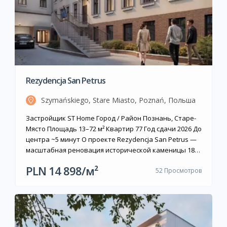
Rezydencja San Petrus
Szymańskiego, Stare Miasto, Poznań, Польша
Застройщик ST Home Город / Район Познань, Старе-
Място Площадь 13–72 м² Квартир 77 Год сдачи 2026 До
центра ~5 минут О проекте Rezydencja San Petrus —
масштабная реновация исторической каменицы 1890
года постройки в самом сердце Познани. Застройщик
PLN 14 898/м²
52 Просмотров
ST Home сохранил классицистический фасад здания и
провёл полную реконструкцию интерьеров,
объединив архитектурное наследие с
современными стандартами […]