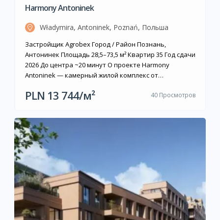
Harmony Antoninek
Władymira, Antoninek, Poznań, Польша
Застройщик Agrobex Город / Район Познань,
Антонинек Площадь 28,5–73,5 м² Квартир 35 Год сдачи
2026 До центра ~20 минут О проекте Harmony
Antoninek — камерный жилой комплекс от
познаньского застройщика Agrobex, расположенный
PLN 13 744/м²
40 Просмотров
на улице Władymira в районе Антонинек на востоке
Познани. Единственный трёхэтажный дом включает
35 квартир площадью от 28,5 до 73,5 м² — от […]