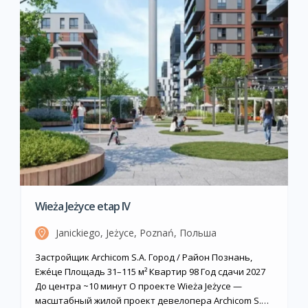
Wieża Jeżyce etap IV
Janickiego, Jeżyce, Poznań, Польша
Застройщик Archicom S.A. Город / Район Познань,
Еже́це Площадь 31–115 м² Квартир 98 Год сдачи 2027
До центра ~10 минут О проекте Wieża Jeżyce —
масштабный жилой проект девелопера Archicom S.A.