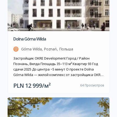
Dolna Górna Wilda
Górna Wilda, Poznań, Польша
Застройщик OKRE Development Город / Район
Познань, Вилда Площадь 35–113 м² Квартир 93 Год
сдачи 2025 До центра ~5 минут О проекте Dolna
Górna Wilda — жилой комплекс от застройщика OKRE
Development, расположенный в историческом
PLN 12 999/м²
64 Просмотров
районе Вилда на улице Górna Wilda. Проект
объединяет три здания высотой от 5 до 7 этажей с
подземным паркингом; архитектурную […]