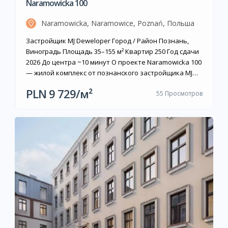
Naramowicka 100
Naramowicka, Naramowice, Poznań, Польша
Застройщик MJ Deweloper Город / Район Познань,
Виноградь Площадь 35–155 м² Квартир 250 Год сдачи
2026 До центра ~10 минут О проекте Naramowicka 100
— жилой комплекс от познанского застройщика MJ
Deweloper, расположенный в районе Старые
PLN 9 729/м²
55 Просмотров
Виноградь на севере города. Проект включает
четыре многоквартирных дома (корпуса A, B, C, D)
общим числом 250 квартир: от […]