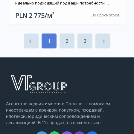
идеально подходящий под ваши потребности.
Передача ключей — уже через 3 месяца с начала
PLN 2 775/м²
39 Просмотров
строительства.
1
2
3
Агентство недвижимости в Польше — помогаем
иностранцам с арендой, покупкой, продажей,
ипотекой, юридическим сопровождением и
легализацией. В 11 городах, на вашем языке.