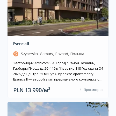
Esencja II
Szyperska, Garbary, Poznań, Польша
Застройщик Archicom S.A. Город / Район Познань,
Гарбары Площадь 26–119 м² Квартир 118 Год сдачи Q4
2026 До центра ~5 минут О проекте Apartamenty
Esencja II — второй этап премиального комплекса от
Archicom S.A. (входит в группу Echo Investment),
PLN 13 990/м²
41 Просмотров
расположенного в историческом районе Гарбары на
улице Garbary 104. Каскадный восьмиэтажный дом с
фасадом цвета кашемира […]