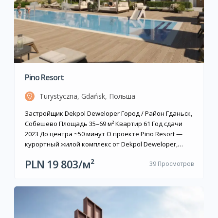
Pino Resort
Turystyczna, Gdańsk, Польша
Застройщик Dekpol Deweloper Город / Район Гданьск,
Собешево Площадь 35–69 м² Квартир 61 Год сдачи
2023 До центра ~50 минут О проекте Pino Resort —
курортный жилой комплекс от Dekpol Deweloper,
расположенный на острове Собешево в Гданьске, на
PLN 19 803/м²
39 Просмотров
улице Turystyczna 90H. Проект включает 61
апартамент площадью от 35 до 69 м² в малоэтажных
двухэтажных корпусах. […]