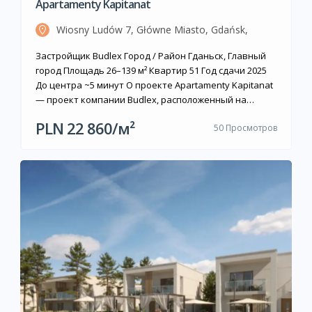
Apartamenty Kapitanat
Wiosny Ludów 7, Główne Miasto, Gdańsk,
Польша
Застройщик Budlex Город / Район Гданьск, Главный
город Площадь 26–139 м² Квартир 51 Год сдачи 2025
До центра ~5 минут О проекте Apartamenty Kapitanat
— проект компании Budlex, расположенный на
пересечении улиц Стенкарской и Вёсны Людув, на
PLN 22 860/м²
50 Просмотров
границе исторического Главного города и Молодого
города Гданьска, в непосредственной близости к
набережной реки Мотлавы. Камерный комплекс из
[…]