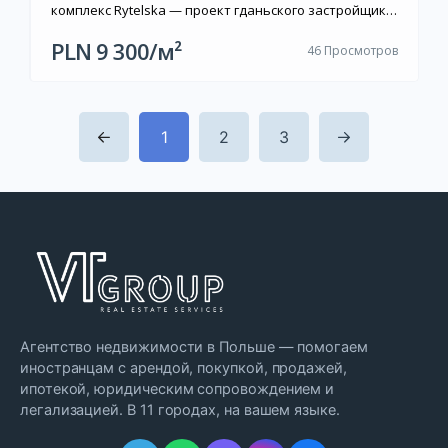
комплекс Rytelska — проект гданьского застройщика
Budner Inwestycje, расположенный в южном районе
PLN 9 300/м²
46 Просмотров
Orunia Górna. Комплекс состоит из двух камерных
зданий высотой 5 этажей, в которых предусмотрено
119 квартир. Архитектура решена в […]
1
2
3
Агентство недвижимости в Польше — помогаем
иностранцам с арендой, покупкой, продажей,
ипотекой, юридическим сопровождением и
легализацией. В 11 городах, на вашем языке.