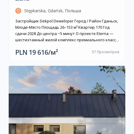
Stępkarska, Gdańsk, Польша
Застройщик Dekpol Deweloper Город / Район Гданьск,
Млоде-Място Площадь 26–153 м² Квартир 170 Год
сдачи 2028 До центра ~5 минут О проекте Eterna —
шестиэтажный жилой комплекс премиального класса
от Dekpol Deweloper, расположенный на улице
PLN 19 616/м²
57 Просмотров
Стемпкарской в районе Млоде-Място (Śródmieście)
Гданьска. В здании 170 квартир площадью от 26 до
153 м² с планировками от студий […]