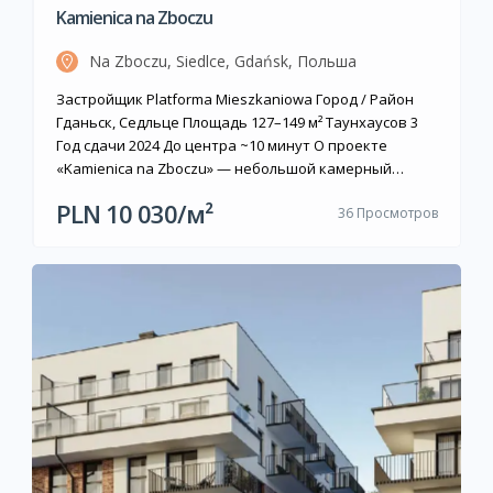
Kamienica na Zboczu
Na Zboczu, Siedlce, Gdańsk, Польша
Застройщик Platforma Mieszkaniowa Город / Район
Гданьск, Седльце Площадь 127–149 м² Таунхаусов 3
Год сдачи 2024 До центра ~10 минут О проекте
«Kamienica na Zboczu» — небольшой камерный
проект компании Platforma Mieszkaniowa в районе
PLN 10 030/м²
36 Просмотров
Седльце города Гданьска. Комплекс состоит из трёх
таунхаусов в рядной застройке, расположенных на
склоне улицы Na Zboczu: тихое, зелёное окружение
сочетается […]