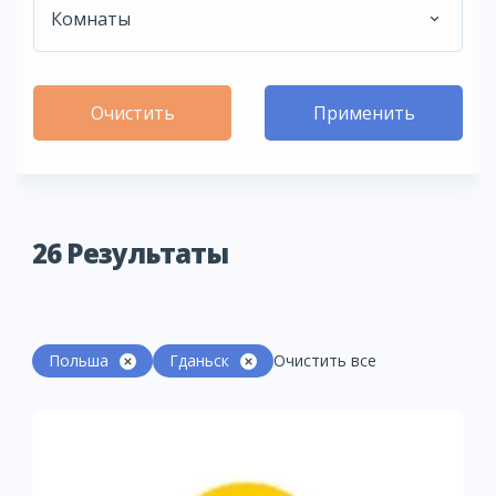
Комнаты
Очистить
Применить
26
Результаты
Польша
Гданьск
Очистить все