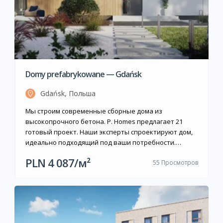
Domy prefabrykowane — Gdańsk
Gdańsk, Польша
Мы строим современные сборные дома из
высокопрочного бетона. P. Homes предлагает 21
готовый проект. Наши эксперты спроектируют дом,
идеально подходящий под ваши потребности.
Передача ключей — уже через 3 месяца с начала
PLN 4 087/м²
55 Просмотров
строительства.