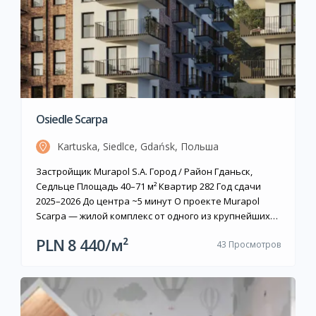
Osiedle Scarpa
Kartuska, Siedlce, Gdańsk, Польша
Застройщик Murapol S.A. Город / Район Гданьск,
Седльце Площадь 40–71 м² Квартир 282 Год сдачи
2025–2026 До центра ~5 минут О проекте Murapol
Scarpa — жилой комплекс от одного из крупнейших
польских застройщиков, компании Murapol S.A. Два
PLN 8 440/м²
43 Просмотров
шестиэтажных дома расположены в районе Седльце
на улице Кртуской, в долине реки Седлецкий поток, у
подножия Винна Гура […]